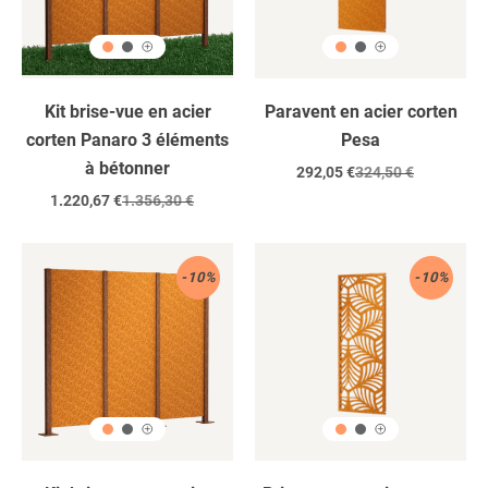
/
à
bétonner
Kit brise-vue en acier
Paravent en acier corten
corten Panaro 3 éléments
Pesa
à bétonner
Prix
292,05 €
Prix
324,50 €
réduit
régulier
Prix
1.220,67 €
Prix
1.356,30 €
réduit
régulier
Acier
Acier
-10%
-10%
corten
Corten
/
3
éléments
/
à
visser