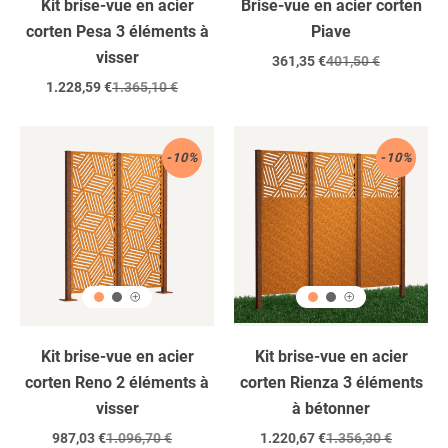
Kit brise-vue en acier
Brise-vue en acier corten
corten Pesa 3 éléments à
Piave
visser
Prix
361,35 €
Prix
401,50 €
réduit
régulier
Prix
1.228,59 €
Prix
1.365,10 €
réduit
régulier
Acier
Acier
-10%
-10%
corten
corten
/
/
2
3
éléments
éléments
/
/
à
à
visser
encastrer
dans
le
Kit brise-vue en acier
Kit brise-vue en acier
béton
corten Reno 2 éléments à
corten Rienza 3 éléments
visser
à bétonner
Prix
987,03 €
Prix
1.096,70 €
Prix
1.220,67 €
Prix
1.356,30 €