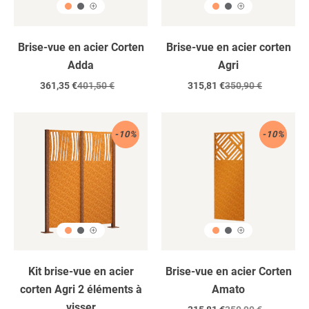
Brise-vue en acier Corten
Brise-vue en acier corten
Adda
Agri
Prix
361,35 €
Prix
401,50 €
Prix
315,81 €
Prix
350,90 €
réduit
régulier
réduit
régulier
Acier
Acier
-10%
-10%
corten
Corten
/
2
éléments
/
à
visser
Kit brise-vue en acier
Brise-vue en acier Corten
corten Agri 2 éléments à
Amato
visser