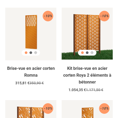
réduit
régulier
réduit
régulier
Acier
Acier
-10%
-10%
Corten
corten
/
2
éléments
/
à
encastrer
dans
le
Brise-vue en acier corten
Kit brise-vue en acier
béton
Romna
corten Roya 2 éléments à
bétonner
Prix
315,81 €
Prix
350,90 €
réduit
régulier
Prix
1.054,35 €
Prix
1.171,50 €
réduit
régulier
Acier
Acier
-10%
-10%
corten
Corten
/