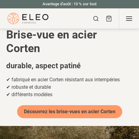
Passer
Avantage d'août : 10 % sur tout
au
Panier
contenu
Recherche
Brise-vue en acier
Corten
durable, aspect patiné
✔ fabriqué en acier Corten résistant aux intempéries
✔ robuste et durable
✔ différents modèles
Découvrez les brise-vues en acier Corten