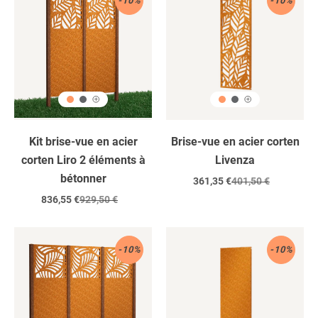
-10%
-10%
corten
Corten
/
2
éléments
/
à
bétonner
Kit brise-vue en acier
Brise-vue en acier corten
corten Liro 2 éléments à
Livenza
bétonner
Prix
361,35 €
Prix
401,50 €
réduit
régulier
Prix
836,55 €
Prix
929,50 €
réduit
régulier
Acier
Acier
-10%
-10%
corten
Corten
/
3
éléments