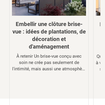
Embellir une clôture brise-
De
vue : idées de plantations, de
b
décoration et
d'aménagement
c
n
À retenir Un brise-vue conçu avec
Quel
soin ne crée pas seulement de
à vo
e
l'intimité, mais aussi une atmosphère
st
de qualité et un cadre harmonieux
s
pour le j...
d