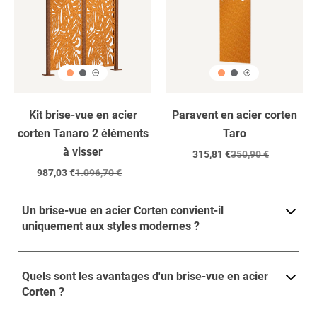
2
éléments
/
à
visser
Kit brise-vue en acier
Paravent en acier corten
corten Tanaro 2 éléments
Taro
à visser
Prix
315,81 €
Prix
350,90 €
réduit
régulier
Prix
987,03 €
Prix
1.096,70 €
réduit
régulier
Un brise-vue en acier Corten convient-il
uniquement aux styles modernes ?
Quels sont les avantages d'un brise-vue en acier
Corten ?