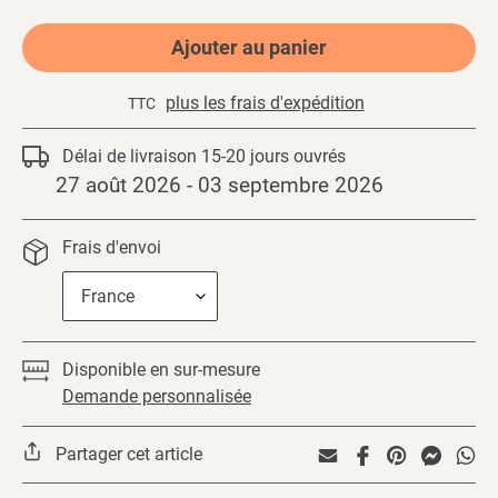
Ajouter au panier
plus les frais d'expédition
TTC
Ajout
Délai de livraison
15-20
jours ouvrés
d'un
27 août 2026
-
03 septembre 2026
produit
à
votre
Frais d'envoi
panier
Disponible en sur-mesure
Demande personnalisée
Partager cet article