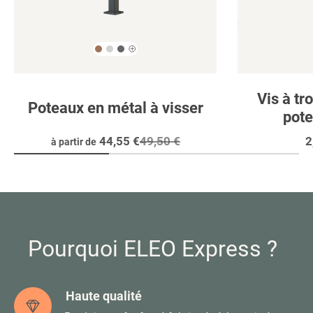
Vis à tr
Poteaux en métal à visser
pote
Prix
44,55 €
Prix
49,50 €
P
2
à partir de
réduit
régulier
r
Pourquoi ELEO Express ?
Haute qualité