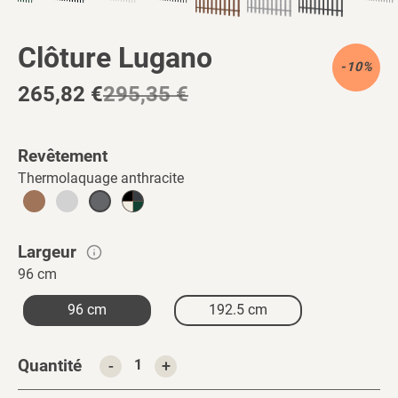
Clôture Lugano
-10%
265,82 €
295,35 €
Prix
Prix
réduit
régulier
Revêtement
Thermolaquage anthracite
Largeur
96 cm
96 cm
192.5 cm
Largeur
Quantité
1
personnalisée