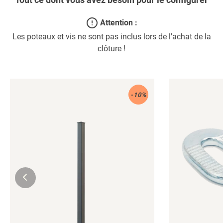
Attention :
Les poteaux et vis ne sont pas inclus lors de l'achat de la
clôture !
Poteaux
Vis
-10%
en
à
métal
trous
à
oblongs
visser
pour
poteaux
en
acier